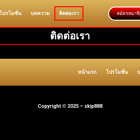
โปรโมชั่น
บทความ
ติดต่อเรา
สมัครสมาช
ติดต่อเรา
หน้าแรก
โปรโมชั่น
Copyright © 2025 – skip888